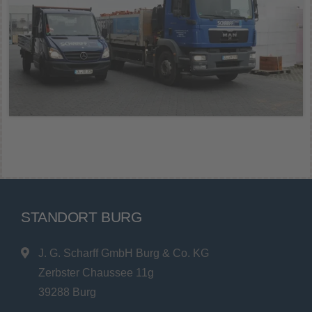
STANDORT BURG
J. G. Scharff GmbH Burg & Co. KG
Zerbster Chaussee 11g
39288 Burg