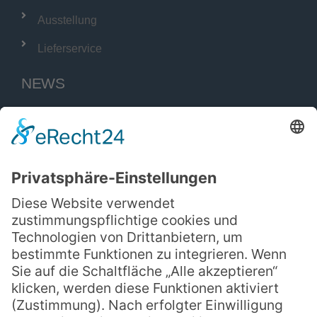
Ausstellung
Lieferservice
NEWS
SCHARFF Burg
Scharff BBQ
Kleinanzeigen
ÜBER UNS
Über uns
Historie