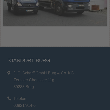
STANDORT BURG
J. G. Scharff GmbH Burg & Co. KG
Zerbster Chaussee 11g
39288 Burg
Telefon
03921/914-0