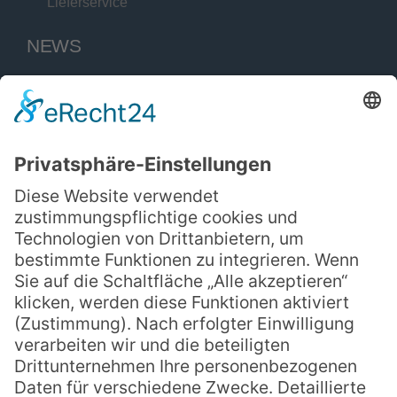
Lieferservice
NEWS
SCHARFF Burg
Scharff BBQ
Kleinanzeigen
ÜBER UNS
Über uns
Historie
Karriere & Ausbildung
Partner/Kooperationen